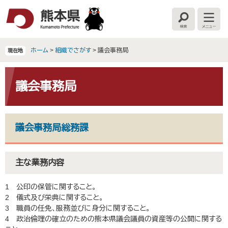
ペ
メ
ー
ニ
検
メ
ジ
ュ
索
ニ
の
ー
ュ
ー
先
を
ホーム
>
組織でさがす
>
議会事務局
現在地
頭
飛
で
ば
本
す
し
文
議会事務局
。
て
本
文
へ
議会事務局総務課
主な業務内容
1 公印の保管に関すること。
2 儀式及び栄典に関すること。
3 職員の任免、服務並びに身分に関すること。
4 政治倫理の確立のための熊本県議会議員の資産等の公開に関する