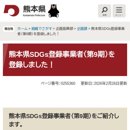
ペ
メ
ー
ニ
検
メ
ジ
ュ
索
ニ
の
ー
ュ
ー
先
を
ホーム
>
組織でさがす
>
企画振興部
>
企画課
>
熊本県SDGs登録事業
現在地
頭
飛
者（第9期）を登録しました！
で
ば
す
し
本
。
て
文
熊本県SDGs登録事業者（第9期）を
本
登録しました！
文
へ
ページ番号：0255360
更新日：2026年2月26日更新
熊本県SDGs登録事業者（第9期）をご紹介し
ます。