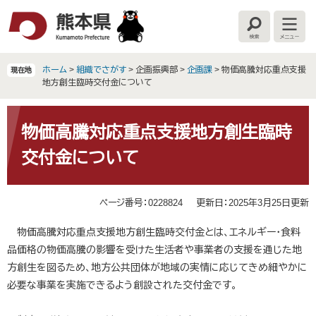
ペ
メ
ー
ニ
検
メ
ジ
ュ
索
ニ
の
ー
ュ
ー
先
を
ホーム
>
組織でさがす
>
企画振興部
>
企画課
>
物価高騰対応重点支援
現在地
頭
飛
地方創生臨時交付金について
で
ば
す
し
本
。
て
文
物価高騰対応重点支援地方創生臨時
本
交付金について
文
へ
ページ番号：0228824
更新日：2025年3月25日更新
物価高騰対応重点支援地方創生臨時交付金とは、エネルギー・食料
品価格の物価高騰の影響を受けた生活者や事業者の支援を通じた地
方創生を図るため、地方公共団体が地域の実情に応じてきめ細やかに
必要な事業を実施できるよう創設された交付金です。