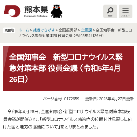
ペ
メ
ー
ニ
検
メ
ジ
ュ
索
ニ
の
ー
ュ
ー
先
を
ホーム
>
組織でさがす
>
企画振興部
>
企画課
>
全国知事会 新型コロ
現在地
頭
飛
ナウイルス緊急対策本部 役員会議 （令和5年4月26日）
で
ば
す
し
本
。
て
文
全国知事会 新型コロナウイルス緊
本
急対策本部 役員会議 （令和5年4月
文
へ
26日）
ページ番号：0172659
更新日：2023年4月27日更新
令和5年4月26日、全国知事会・新型コロナウイルス緊急対策本部役
員会議が開催され、「新型コロナウイルス感染症の位置付け見直しに向
けた国と地方の協議について」をとりまとめました。