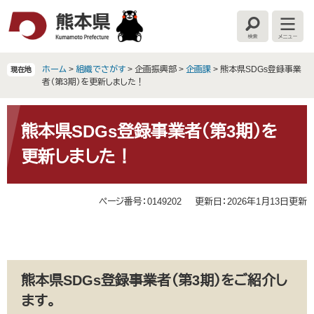
ペ
メ
ー
ニ
検
メ
ジ
ュ
索
ニ
の
ー
ュ
ー
先
を
ホーム
>
組織でさがす
>
企画振興部
>
企画課
>
熊本県SDGs登録事業
現在地
頭
飛
者（第3期）を更新しました！
で
ば
す
し
本
。
て
文
熊本県SDGs登録事業者（第3期）を
本
更新しました！
文
へ
ページ番号：0149202
更新日：2026年1月13日更新
熊本県SDGs登録事業者（第3期）をご紹介し
ます。