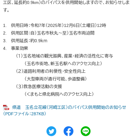
工区、延長約0.9km）のバイパスを供用開始しますので、お知らせしま
す。
1. 供用日時：令和7年（2025年）12月6日（土曜日）12時
2. 供用区間：自）玉名市秋丸～至）玉名市両迫間
3. 供用延長：約0.9ｋｍ
4. 事業効果
（１）玉名地域の観光振興、産業・経済の活性化に寄与
（玉名市街地、新玉名駅へのアクセス向上）
（２）道路利用者の利便性・安全性向上
（大型車両が通行可能、歩道整備）
（３）救急医療活動の支援
（くまもと県北病院へのアクセス向上）
県道 玉名立花線（河崎工区）のバイパス供用開始のお知らせ
（PDFファイル：287KB）