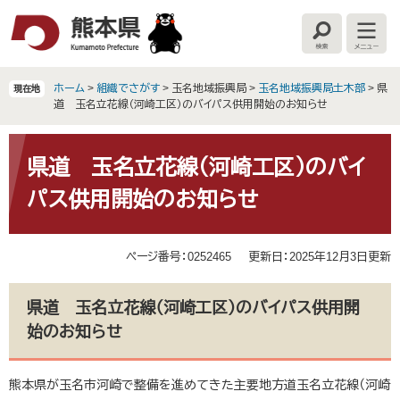
ペ
メ
ー
ニ
検
メ
ジ
ュ
索
ニ
の
ー
ュ
ー
先
を
ホーム
>
組織でさがす
>
玉名地域振興局
>
玉名地域振興局土木部
>
県
現在地
頭
飛
道 玉名立花線（河崎工区）のバイパス供用開始のお知らせ
で
ば
す
し
本
。
て
文
県道 玉名立花線（河崎工区）のバイ
本
パス供用開始のお知らせ
文
へ
ページ番号：0252465
更新日：2025年12月3日更新
県道 玉名立花線（河崎工区）のバイパス供用開
始のお知らせ
熊本県が玉名市河崎で整備を進めてきた主要地方道玉名立花線（河崎