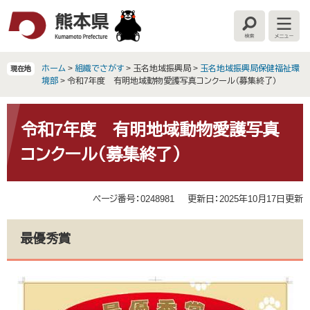
ペ
メ
ー
ニ
検
メ
ジ
ュ
索
ニ
の
ー
ュ
ー
先
を
ホーム
>
組織でさがす
>
玉名地域振興局
>
玉名地域振興局保健福祉環
現在地
頭
飛
境部
>
令和7年度 有明地域動物愛護写真コンクール（募集終了）
で
ば
す
し
本
。
て
文
令和7年度 有明地域動物愛護写真
本
コンクール（募集終了）
文
へ
ページ番号：0248981
更新日：2025年10月17日更新
最優秀賞