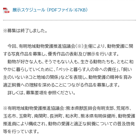
展示スケジュール （PDFファイル：67KB）
※募集は終了しました。
今回、有明地域動物愛護推進協議会（※）主催により、動物愛護に関
する写真作品を募集し、優秀作品の表彰及び展示を行います。
動物が好きな人も、そうでもない人も、生きる動物たちも、ともに和
やかに暮らしていくために、「ペットと暮らす人の命への責任」、「飼い
主のいないネコと地域の関係」などを表現し、動物愛護の精神を育み
適正飼養への理解を深めることにつながる作品を募集します。
詳しくは、募集要項を参照ください。
※有明地域動物愛護推進協議会：熊本県獣医師会有明支部、荒尾市、
玉名市、玉東町、南関町、長洲町、和水町、熊本県有明保健所、動物愛護
推進員により構成され、動物の愛護と適正な飼養についての普及啓発
等を行っています。