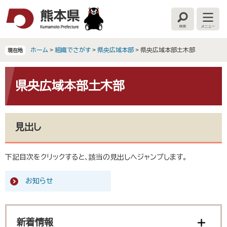
ペ
メ
ー
ニ
検
メ
ジ
ュ
索
ニ
の
ー
ュ
ー
先
を
ホーム
>
組織でさがす
>
県央広域本部
>
県央広域本部土木部
現在地
頭
飛
で
ば
本
す
し
文
県央広域本部土木部
。
て
本
文
へ
見出し
下記目次をクリックすると、該当の見出しへジャンプします。
お知らせ
新着情報