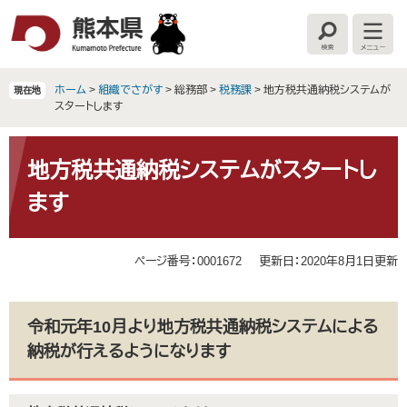
ペ
メ
ー
ニ
検
メ
ジ
ュ
索
ニ
の
ー
ュ
ー
先
を
ホーム
>
組織でさがす
>
総務部
>
税務課
>
地方税共通納税システムが
現在地
頭
飛
スタートします
で
ば
す
し
本
。
て
文
地方税共通納税システムがスタートし
本
ます
文
へ
ページ番号：0001672
更新日：2020年8月1日更新
令和元年10月より地方税共通納税システムによる
納税が行えるようになります