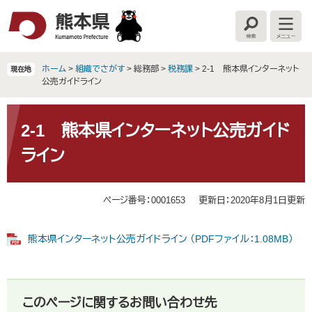
ペ
メ
ー
ニ
検
メ
ジ
ュ
索
ニ
の
ー
ュ
ー
先
を
ホーム
>
組織でさがす
>
総務部
>
税務課
>
2-1 熊本県インターネット
現在地
頭
飛
公売ガイドライン
で
ば
す
し
本
。
て
文
2-1 熊本県インターネット公売ガイド
本
ライン
文
へ
ページ番号：0001653
更新日：2020年8月1日更新
熊本県インターネット公売ガイドライン （PDFファイル：1.08MB）
このページに関するお問い合わせ先