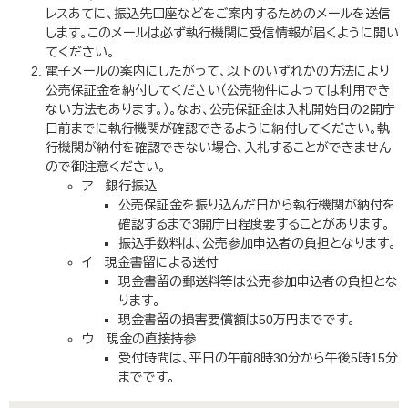
レスあてに、振込先口座などをご案内するためのメールを送信
します。このメールは必ず執行機関に受信情報が届くように開い
てください。
電子メールの案内にしたがって、以下のいずれかの方法により
公売保証金を納付してください（公売物件によっては利用でき
ない方法もあります。）。なお、公売保証金は入札開始日の2開庁
日前までに執行機関が確認できるように納付してください。執
行機関が納付を確認できない場合、入札することができません
ので御注意ください。
ア 銀行振込
公売保証金を振り込んだ日から執行機関が納付を
確認するまで3開庁日程度要することがあります。
振込手数料は、公売参加申込者の負担となります。
イ 現金書留による送付
現金書留の郵送料等は公売参加申込者の負担とな
ります。
現金書留の損害要償額は50万円までです。
ウ 現金の直接持参
受付時間は、平日の午前8時30分から午後5時15分
までです。