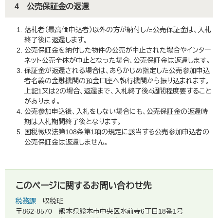
4 公売保証金の返還
落札者（最高価申込者）以外の方が納付した公売保証金は、入札
終了後に返還します。
公売保証金を納付した物件の公売が中止された場合やインター
ネット公売全体が中止となった場合、公売保証金は返還します。
保証金が返還される場合は、あらかじめ指定した公売参加申込
者名義の金融機関の預金口座へ執行機関から振り込まれます。
上記1又は2の場合、返還まで、入札終了後4週間程度要すること
があります。
公売参加申込後、入札をしない場合にも、公売保証金の返還時
期は入札期間終了後となります。
国税徴収法第108条第1項の規定に該当する公売参加申込者の
公売保証金は返還しません。
このページに関するお問い合わせ先
税務課
収税班
〒862-8570
熊本県熊本市中央区水前寺6丁目18番1号