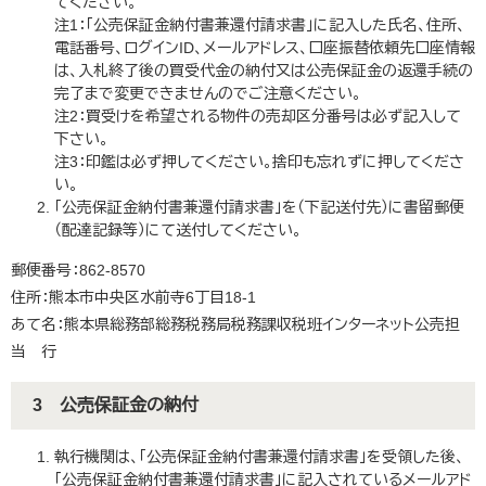
てください。
注1：「公売保証金納付書兼還付請求書」に記入した氏名、住所、
電話番号、ログインID、メールアドレス、口座振替依頼先口座情報
は、入札終了後の買受代金の納付又は公売保証金の返還手続の
完了まで変更できませんのでご注意ください。
注2：買受けを希望される物件の売却区分番号は必ず記入して
下さい。
注3：印鑑は必ず押してください。捨印も忘れずに押してくださ
い。
「公売保証金納付書兼還付請求書」を（下記送付先）に書留郵便
（配達記録等）にて送付してください。
郵便番号：862-8570
住所：熊本市中央区水前寺6丁目18-1
あて名：熊本県総務部総務税務局税務課収税班インターネット公売担
当 行
3 公売保証金の納付
執行機関は、「公売保証金納付書兼還付請求書」を受領した後、
「公売保証金納付書兼還付請求書」に記入されているメールアド