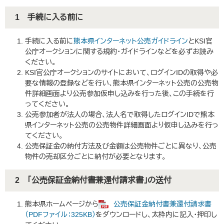
1 手続に入る前に
手続に入る前に
熊本県インターネット公売ガイドライン
とKSI官
公庁オークションに関する規約・ガイドライン​などを必ずお読み
ください。
KSI官公庁オークションのサイトにおいて、ログインIDの取得や必
要な情報の登録などを行い、熊本県インターネット公売の公売物
件詳細画面より公売参加仮申し込みを行った後、この手続を行
ってください。
公売参加者が法人の場合、法人名で取得したログインIDで熊本
県インターネット公売の公売物件詳細画面より仮申し込みを行っ
てください。
公売保証金の納付方法及び金額は公売物件ごとに異なり、公売
物件の売却区分ごとに納付が必要となります。
2 「公売保証金納付書兼還付請求書」の送付
熊本県ホームページから
公売保証金納付書兼還付請求書
（PDFファイル：325KB）
をダウンロードし、太枠内に記入・押印し