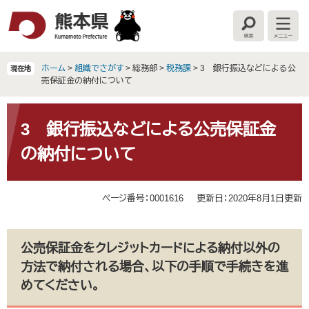
ペ
メ
ー
ニ
検
メ
ジ
ュ
索
ニ
の
ー
ュ
ー
先
を
ホーム
>
組織でさがす
>
総務部
>
税務課
>
3 銀行振込などによる公
現在地
頭
飛
売保証金の納付について
で
ば
す
し
本
。
て
文
3 銀行振込などによる公売保証金
本
の納付について
文
へ
ページ番号：0001616
更新日：2020年8月1日更新
公売保証金をクレジットカードによる納付以外の
方法で納付される場合、以下の手順で手続きを進
めてください。