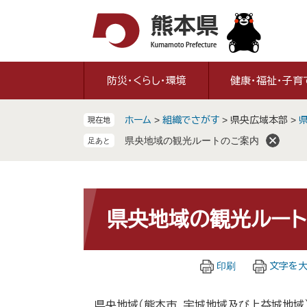
ペ
メ
ー
ニ
ジ
ュ
の
ー
先
を
防災・くらし・環境
健康・福祉・子育
頭
飛
で
ば
ホーム
>
組織でさがす
>
県央広域本部
>
現在地
す
し
。
て
県央地域の観光ルートのご案内
本
文
へ
本
文
県央地域の観光ルー
印刷
文字を大
県央地域（熊本市、宇城地域及び上益城地域）