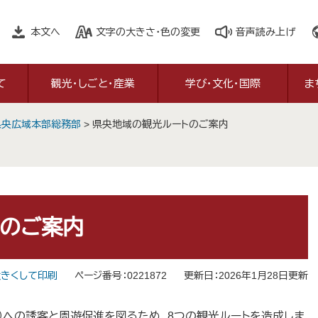
本文へ
文字の大きさ・色の変更
音声読み上げ
て
観光・しごと・産業
学び・文化・国際
ま
県央広域本部総務部
>
県央地域の観光ルートのご案内
トのご案内
きくして印刷
ページ番号：0221872
更新日：2026年1月28日更新
への誘客と周遊促進を図るため、8つの観光ルートを造成しま