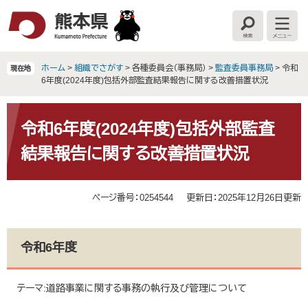
ペ
メ
ー
ニ
検
メ
ジ
ュ
索
ニ
の
ー
ュ
ー
先
を
ホーム
>
組織でさがす
>
各種委員会（事務局）
>
監査委員事務局
>
令和
現在地
頭
飛
6年度(2024年度)包括外部監査結果報告に関する改善措置状況
で
ば
す
し
本
。
て
文
令和6年度(2024年度)包括外部監査
本
結果報告に関する改善措置状況
文
へ
ページ番号：0254544
更新日：2025年12月26日更新
令和6年度
テーマ:道路事業に関する事務の執行及び管理について