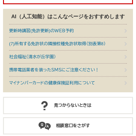
AI（人工知能）は
こんなページをおすすめします
更新時講習(免許更新)のＷＥＢ予約
(7)所有する免許状の隣接校種免許状取得（別表第8）
社会福祉（清水が丘学園）
携帯電話業者を装ったＳＭＳにご注意ください！
マイナンバーカードの健康保険証利用について
見つからないときは
相談窓口をさがす