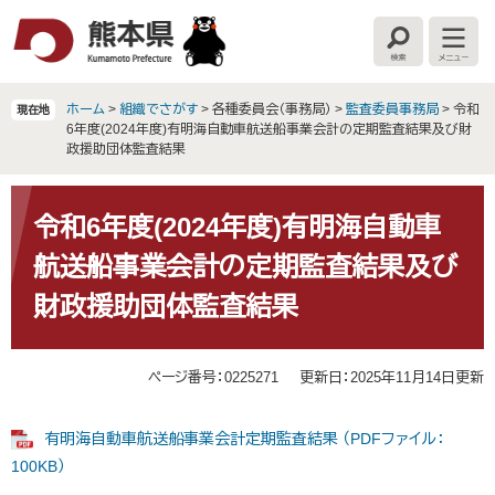
ペ
メ
ー
ニ
検
メ
ジ
ュ
索
ニ
の
ー
ュ
ー
先
を
ホーム
>
組織でさがす
>
各種委員会（事務局）
>
監査委員事務局
>
令和
現在地
頭
飛
6年度(2024年度)有明海自動車航送船事業会計の定期監査結果及び財
で
ば
政援助団体監査結果
す
し
。
て
本
本
文
令和6年度(2024年度)有明海自動車
文
航送船事業会計の定期監査結果及び
へ
財政援助団体監査結果
ページ番号：0225271
更新日：2025年11月14日更新
有明海自動車航送船事業会計定期監査結果 （PDFファイル：
100KB）