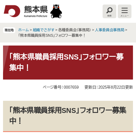
ペ
メ
ー
ニ
検
メ
ジ
ュ
索
ニ
の
ー
ュ
ー
先
を
ホーム
>
組織でさがす
>
各種委員会（事務局）
>
人事委員会事務局
>
現在地
頭
飛
「熊本県職員採用SNS」フォロワー募集中！
で
ば
す
し
本
。
て
文
「熊本県職員採用SNS」フォロワー募
本
集中！
文
へ
ページ番号：0007659
更新日：2025年8月22日更新
「熊本県職員採用SNS」フォロワー募集
中！