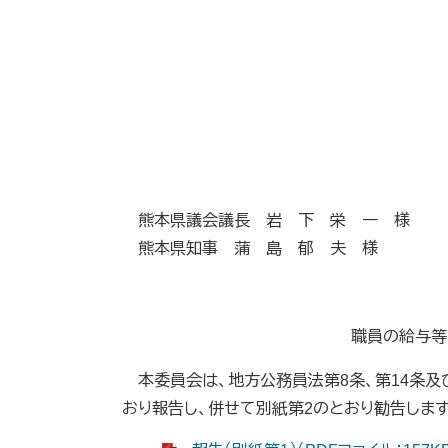
熊本県議会議長 岩 下 栄 一 様
熊本県知事 蒲 島 郁 夫 様
職員の給与等
本委員会は、地方公務員法第8条、第14条及
おり報告し、併せて別紙第2のとおり勧告します