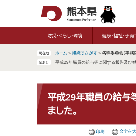
ペ
メ
ー
ニ
ジ
ュ
の
ー
先
を
防災・くらし・環境
健康・福祉・子育
頭
飛
で
ば
ホーム
>
組織でさがす
>
各種委員会（事務
現在地
す
し
。
て
平成29年職員の給与等に関する報告及び
本
文
へ
本
文
平成29年職員の給与
ました。
印刷
文字を大