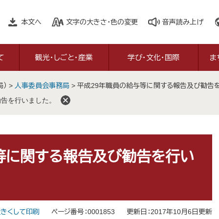
本文へ
文字の大きさ・色の変更
音声読み上げ
て
観光・しごと・産業
学び・文化・国際
ま
局）
>
人事委員会事務局
>
平成29年職員の給与等に関する報告及び勧告を
勧告を行いました。
等に関する報告及び勧告を行い
きくして印刷
ページ番号：0001853
更新日：2017年10月6日更新