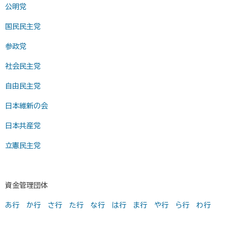
公明党
国民民主党
参政党
社会民主党
自由民主党
日本維新の会
日本共産党
立憲民主党
資金管理団体
あ行
か行
さ行
た行
な行
は行
ま行
や行
ら行
わ行