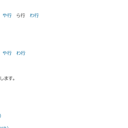
や行
ら行
わ行
や行
わ行
します。
）