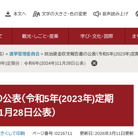
本文へ
文字の大きさ・色の変更
音声読み上げ
て
観光・しごと・産業
学び・文化・国際
ま
局）
>
選挙管理委員会
>
政治資金収支報告書の公表（令和5年(2023年)定期分
)定期分：令和6年(2024年)11月28日公表）
表（令和5年(2023年)定期
11月28日公表）
きくして印刷
ページ番号：0216711
更新日：2026年3月11日更新