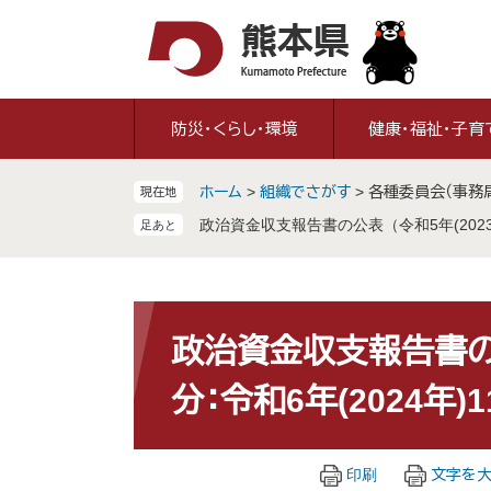
ペ
メ
ー
ニ
ジ
ュ
の
ー
先
を
防災・くらし・環境
健康・福祉・子育
頭
飛
で
ば
ホーム
>
組織でさがす
>
各種委員会（事務
現在地
す
し
。
て
政治資金収支報告書の公表（令和5年(2023年
本
文
へ
本
文
政治資金収支報告書の公
分：令和6年(2024年)
印刷
文字を大