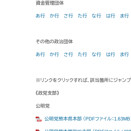
資金管理団体
あ行
か行
さ行
た行
な行
は行
ま行
その他の政治団体
あ行
か行
さ行
た行
な行
は行
ま行
※リンクをクリックすれば、該当箇所にジャンプ
《政党支部》
公明党
公明党熊本県本部 （PDFファイル：1.63MB