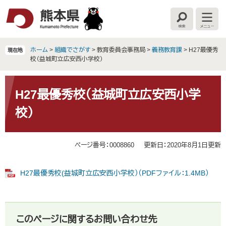
ペ
メ
ー
ニ
検
メ
ジ
ュ
索
ニ
の
ー
ュ
ー
先
を
ホーム
>
組織でさがす
>
教育委員会事務局
>
義務教育課
>
H27最優秀
現在地
頭
飛
校（益城町立広安西小学校）
で
ば
す
し
本
。
て
文
H27最優秀校（益城町立広安西小学
本
校）
文
へ
ページ番号：0008860
更新日：2020年8月1日更新
H27最優秀校(益城町立広安西小学校）（PDFファイル：1.4MB）
このページに関するお問い合わせ先