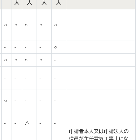
人
人
人
人
○
○
○
○
○
-
-
-
-
○
○
○
○
○
-
-
-
-
-
-
○
-
-
-
-
-
-
△
-
-
申請者本人又は申請法人の
役員が主任電気工事士にな