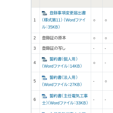
登録事項変更届出書
1
（様式第11） （Wordファイ
○
○
ル：35KB）
2
登録証の原本
○
○
3
登録証の写し
-
-
誓約書（個人用）
4
○
-
（Wordファイル：14KB）
誓約書（法人用）
5
-
○
（Wordファイル：27KB）
誓約書（主任電気工事
6
-
-
士）（Wordファイル：33KB）