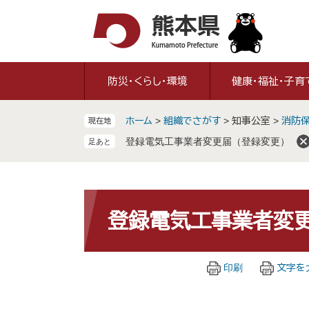
ペ
メ
ー
ニ
ジ
ュ
の
ー
先
を
防災・くらし・環境
健康・福祉・子育
頭
飛
で
ば
ホーム
>
組織でさがす
>
知事公室
>
消防
現在地
す
し
。
て
登録電気工事業者変更届（登録変更）
本
文
へ
本
文
登録電気工事業者変更
印刷
文字を