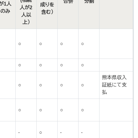
(相続
合併
分割
が1人
成りを
人が2
のみ
含む）
人以
上）
○
○
○
○
○
○
○
○
○
○
熊本県収入
○
○
○
○
○
証紙にて支
払
○
○
○
○
○
-
○
-
-