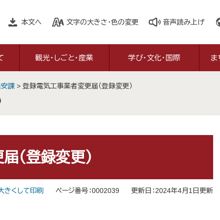
本文へ
文字の大きさ・色の変更
音声読み上げ
て
観光・しごと・産業
学び・文化・国際
ま
保安課
>
登録電気工事業者変更届（登録変更）
届（登録変更）
大きくして印刷
ページ番号：0002039
更新日：2024年4月1日更新