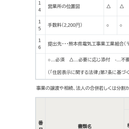
1
営業所の位置図
△
△
4
1
手数料（2,200円）
○
○
5
1
提出先・・・熊本県電気工事業工業組合（〒8
6
○…必須 △…必要に応じ添付 -…不
（「住居表示に関する法律」第7条に基
事業の譲渡や相続、法人の合併若しくは分割
番
書類名