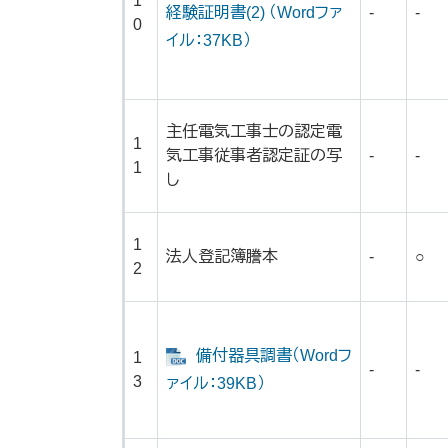
1
経験証明書(2) （Wordファ
-
-
0
イル：37KB）
主任電気工事士の認定電
1
気工事従事者認定証の写
-
-
1
し
1
法人登記簿謄本
-
○
2
備付器具調書（Wordフ
1
-
-
3
ァイル：39KB）