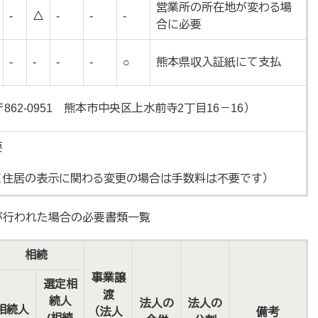
営業所の所在地が変わる場
-
△
-
-
-
合に必要
-
-
-
-
○
熊本県収入証紙にて支払
62-0951 熊本市中央区上水前寺2丁目16－16）
要
づく住居の表示に関わる変更の場合は手数料は不要です）
が行われた場合の必要書類一覧
相続
事業譲
選定相
渡
続人
法人の
法人の
相続人
（法人
備考