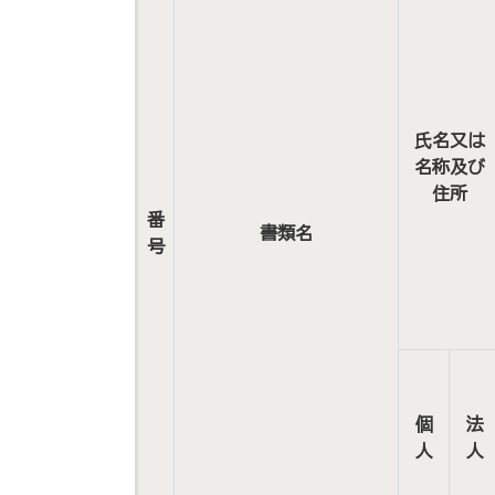
氏名又は
名称及び
住所
番
書類名
号
個
法
人
人