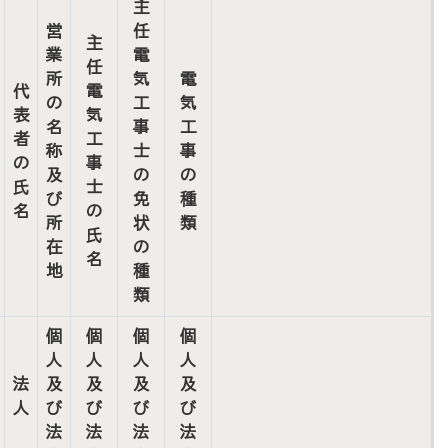
主
営
任
主
業
電
任
所
気
電
代
電
の
工
気
表
気
名
事
工
者
工
称
士
事
の
事
及
の
の
氏
士
び
免
種
名
の
所
状
類
氏
在
の
名
地
種
類
個
個
個
個
人
人
人
人
法
及
及
及
及
人
び
び
び
び
法
法
法
法