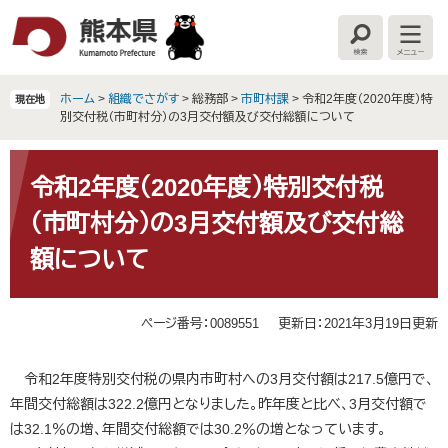
ペ
メ
ー
ニ
検
メ
ジ
ュ
索
ニ
の
ー
ュ
ー
先
を
ホーム
>
組織でさがす
>
総務部
>
市町村課
>
令和2年度（2020年度）特
現在地
頭
飛
別交付税（市町村分）の3月交付額及び交付総額について
で
ば
す
し
本
。
て
文
令和2年度（2020年度）特別交付税
本
（市町村分）の3月交付額及び交付総
文
へ
額について
ページ番号：0089551
更新日：2021年3月19日更新
令和2年度特別交付税の県内市町村への3月交付額は217.5億円で、
年間交付総額は322.2億円となりました。昨年度と比べ、3月交付額で
は32.1％の増、年間交付総額では30.2％の増となっています。