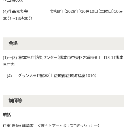
～12時00分
(4)作品発表会 令和8年（2026年）10月10日（土曜日）10時
30分～13時00分
会場
(1)～(3)：熊本県庁防災センター（熊本市中央区水前寺6丁目18‐1）熊本
県庁内
(4) ：グランメッセ熊本（上益城郡益城町福富1010）
講師等
統括
伊東 豊雄（建築家 くまもとアートポリスコミッショナー）