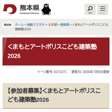
ペ
メ
ー
ニ
検
メ
ジ
ュ
索
ニ
の
ー
ュ
ー
先
を
ホーム
>
組織でさがす
>
土木部
>
建築課
>
くまもとアートポリスこども
現在地
頭
飛
建築塾2026
で
ば
す
し
本
。
て
文
くまもとアートポリスこども建築塾
本
2026
文
へ
ページ番号：0272271
更新日：2026年7月6日更新
【参加者募集】くまもとアートポリスこ
ども建築塾2026