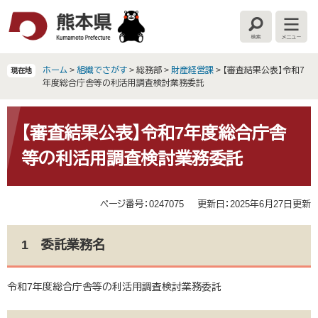
ペ
メ
ー
ニ
検
メ
ジ
ュ
索
ニ
の
ー
ュ
ー
先
を
ホーム
>
組織でさがす
>
総務部
>
財産経営課
>
【審査結果公表】令和7
現在地
頭
飛
年度総合庁舎等の利活用調査検討業務委託
で
ば
す
し
本
。
て
文
【審査結果公表】令和7年度総合庁舎
本
等の利活用調査検討業務委託
文
へ
ページ番号：0247075
更新日：2025年6月27日更新
1 委託業務名
令和7年度総合庁舎等の利活用調査検討業務委託