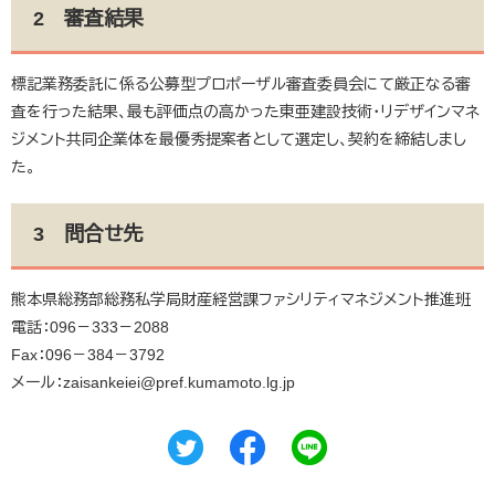
2 審査結果
標記業務委託に係る公募型プロポーザル審査委員会にて厳正なる審
査を行った結果、最も評価点の高かった東亜建設技術・リデザインマネ
ジメント共同企業体を最優秀提案者として選定し、契約を締結しまし
た。
3 問合せ先
熊本県総務部総務私学局財産経営課ファシリティマネジメント推進班
電話：096－333－2088
Fax：096－384－3792
メール：zaisankeiei@pref.kumamoto.lg.jp