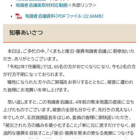
有識者会議後取材対応動画
＜外部リンク＞
有識者会議資料（PDFファイル：22.66MB）
知事あいさつ
本日は、ご多忙の中、「くまもと復旧・復興有識者会議」に御参加いた
だき、ありがとうございます。
「令和2年7月豪雨」では、65名の方がお亡くなりになり、今も2名の方
が行方不明になっておられます。
犠牲になられた方々のご冥福をお祈りするとともに、被害に遭われ
た皆様にお見舞いを申し上げます。
思い返しますと、この有識者会議は、4年前の熊本地震の直後に立ち
上げたものでございます。被害の全容も分からず、先行きの見えない
中でしたが、五百旗頭座長をはじめ、委員の皆様に御快諾いただき、
「被災された方の痛みを最小化すること」「単に元に戻すだけでなく、創
造的な復興を目指すこと」「復旧・復興を熊本の更なる発展につなげる