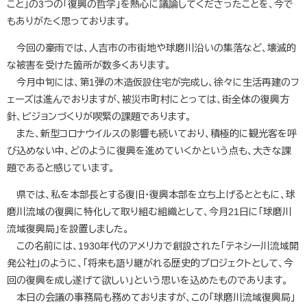
こと」の3つの「復興の哲学」を熱心に議論してくださったことを、今で
もありがたく思っております。
今回の豪雨では、人吉市の市街地や球磨川沿いの集落など、壊滅的
な被害を受けた箇所が数多くあります。
今月中旬には、第1弾の木造仮設住宅が完成し、徐々に生活再建のフ
ェーズは進んでおりますが、被災市町村にとっては、街全体の復興方
針、ビジョンづくりが喫緊の課題であります。
また、新型コロナウイルスの影響も続いており、積極的に観光客を呼
び込めない中、どのように復興を進めていくかという点も、大きな課
題であると感じています。
県では、私を本部長とする復旧・復興本部を立ち上げるとともに、球
磨川流域の復興に特化して取り組む組織として、今月21日に「球磨川
流域復興局」を設置しました。
この名前には、1930年代のアメリカで創設された「テネシー川流域開
発公社」のように、「将来も語り継がれる歴史的プロジェクトとして、今
回の復興を成し遂げて欲しい」という思いを込めたものであります。
本日の会議の事務局も務めておりますが、この「球磨川流域復興局」