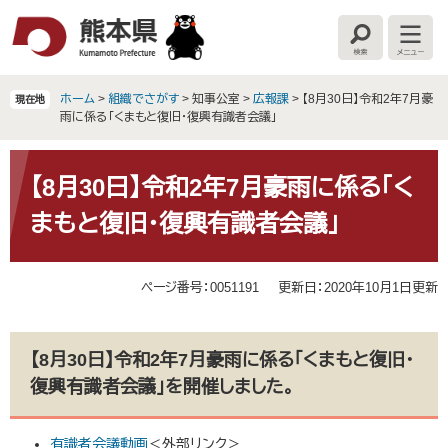
ペ
メ
ー
ニ
検
メ
ジ
ュ
索
ニ
の
ー
ュ
ー
先
を
ホーム
>
組織でさがす
>
知事公室
>
広報課
>
【8月30日】令和2年7月豪
現在地
頭
飛
雨に係る「くまもと復旧・復興有識者会議」
で
ば
す
し
本
。
て
文
【8月30日】令和2年7月豪雨に係る「く
本
まもと復旧・復興有識者会議」
文
へ
ページ番号：0051191
更新日：2020年10月1日更新
【8月30日】令和2年7月豪雨に係る「くまもと復旧・
復興有識者会議」を開催しました。
有識者会議動画
＜外部リンク＞