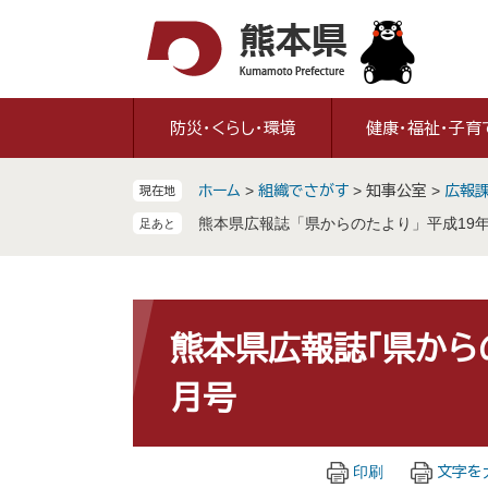
ペ
メ
ー
ニ
ジ
ュ
の
ー
先
を
防災・くらし・環境
健康・福祉・子育
頭
飛
で
ば
ホーム
>
組織でさがす
>
知事公室
>
広報
現在地
す
し
。
て
熊本県広報誌「県からのたより」平成19年（
本
文
へ
本
文
熊本県広報誌「県からのた
月号
印刷
文字を