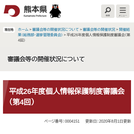
ペ
メ
ー
ニ
検
メ
ジ
ュ
索
ニ
の
ー
ュ
ー
先
を
ホーム
>
審議会等の開催状況について
>
審議会等の開催状況
>
開催結
現在地
頭
飛
果（総務部・選挙管理委員会）
>
平成26年度個人情報保護制度審議会（第
で
ば
4回）
す
し
。
て
審議会等の開催状況について
本
文
へ
本
文
平成26年度個人情報保護制度審議会
（第4回）
ページ番号：0004151
更新日：2020年8月1日更新