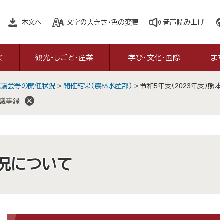
本文へ
文字の大きさ・色の変更
音声読み上げ
て
観光・しごと・産業
学び・文化・国際
ま
審議会等の開催状況
>
開催結果（農林水産部）
>
令和5年度（2023年度）
会議事録
況について
本