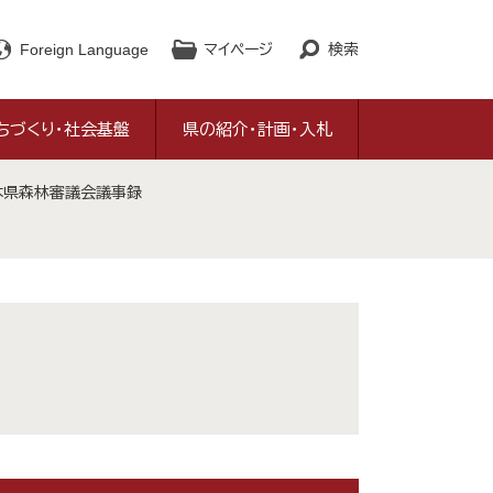
Foreign Language
マイページ
検索
ちづくり・社会基盤
県の紹介・計画・入札
熊本県森林審議会議事録