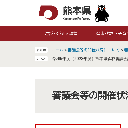
ペ
メ
ー
ニ
ジ
ュ
の
ー
先
を
防災・くらし・環境
健康・福祉・子育
頭
飛
で
ば
ホーム
>
審議会等の開催状況について
>
現在地
す
し
。
て
令和5年度（2023年度）熊本県森林審議
本
文
へ
審議会等の開催状