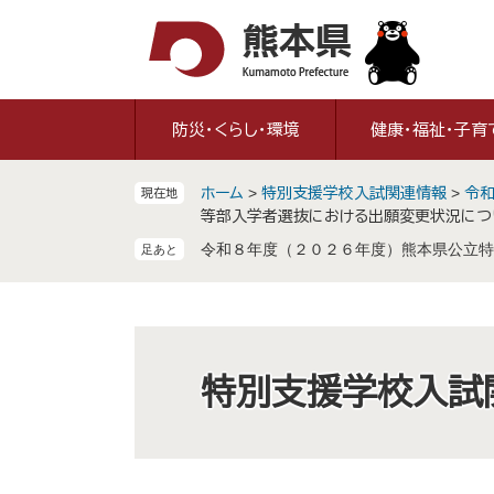
ペ
メ
ー
ニ
ジ
ュ
の
ー
先
を
防災・くらし・環境
健康・福祉・子育
頭
飛
で
ば
ホーム
>
特別支援学校入試関連情報
>
令和
現在地
す
し
等部入学者選抜における出願変更状況につ
。
て
令和８年度（２０２６年度）熊本県公立特
本
文
へ
特別支援学校入試