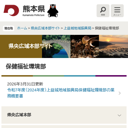
ペ
メ
ー
ニ
検
メ
ジ
ュ
索
ニ
の
ー
ュ
ー
先
を
ホーム
>
県央広域本部サイト
>
上益城地域振興局
>
保健福祉環境部
現在地
頭
飛
で
ば
す
し
県央広域本部サイト
。
て
本
本
文
保健福祉環境部
文
へ
2026年3月31日更新
令和7年度（2024年度）上益城地域振興局保健福祉環境部の業
務概要書
県央広域本部