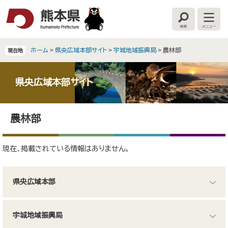
ペ
メ
ー
ニ
検
メ
ジ
ュ
索
ニ
の
ー
ュ
ー
先
を
ホーム
>
県央広域本部サイト
>
宇城地域振興局
>
農林部
現在地
頭
飛
で
ば
す
し
県央広域本部サイト
。
て
本
本
文
農林部
文
へ
現在、掲載されている情報はありません。
県央広域本部
宇城地域振興局