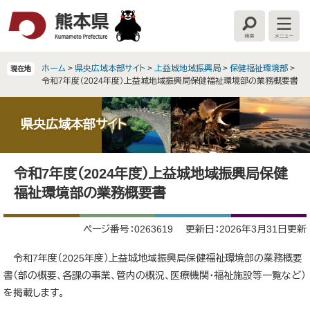
ペ
メ
ー
ニ
検
メ
ジ
ュ
索
ニ
の
ー
ュ
ー
先
を
ホーム
>
県央広域本部サイト
>
上益城地域振興局
>
保健福祉環境部
>
現在地
頭
飛
令和7年度（2024年度）上益城地域振興局保健福祉環境部の業務概要書
で
ば
す
し
。
て
県央広域本部サイト
本
文
本
へ
令和7年度（2024年度）上益城地域振興局保健
文
福祉環境部の業務概要書
ページ番号：0263619
更新日：2026年3月31日更新
令和7年度（2025年度）上益城地域振興局保健福祉環境部の業務概要
書（部の概要、各課の事業、管内の概況、医療機関・福祉施設等一覧など）
を掲載します。