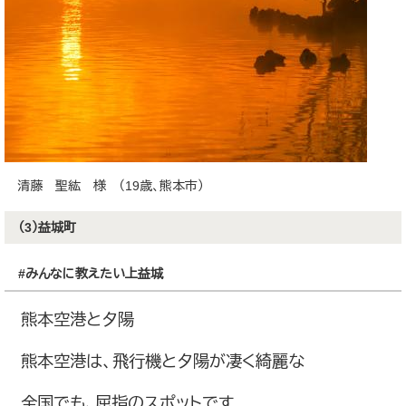
清藤 聖紘 様 （19歳、熊本市）
（3）益城町
#みんなに教えたい上益城
熊本空港と夕陽
熊本空港は、飛行機と夕陽が凄く綺麗な
全国でも、屈指のスポットです