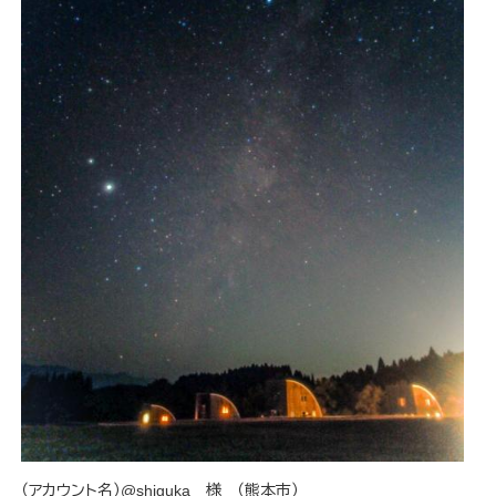
（アカウント名）@shiguka 様 （熊本市）