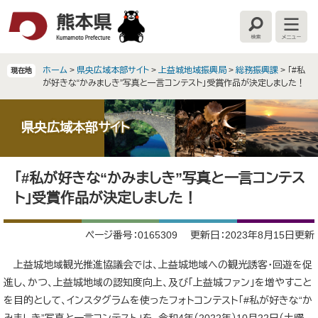
ペ
メ
ー
ニ
検
メ
ジ
ュ
索
ニ
の
ー
ュ
ー
先
を
ホーム
>
県央広域本部サイト
>
上益城地域振興局
>
総務振興課
>
「#私
現在地
頭
飛
が好きな“かみましき”写真と一言コンテスト」受賞作品が決定しました！
で
ば
す
し
。
て
県央広域本部サイト
本
文
本
へ
「#私が好きな“かみましき”写真と一言コンテス
文
ト」受賞作品が決定しました！
ページ番号：0165309
更新日：2023年8月15日更新
上益城地域観光推進協議会では、上益城地域への観光誘客・回遊を促
進し、かつ、上益城地域の認知度向上、及び「上益城ファン」を増やすこと
を目的として、インスタグラムを使ったフォトコンテスト「#私が好きな“か