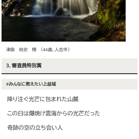
津曲 尚史 様 （44歳、人吉市）
3．審査員特別賞
#みんなに教えたい上益城
降り注ぐ光芒に包まれた山麓
この日は爆焼け雲海からの光芒だった
奇跡の空の立ち会い人