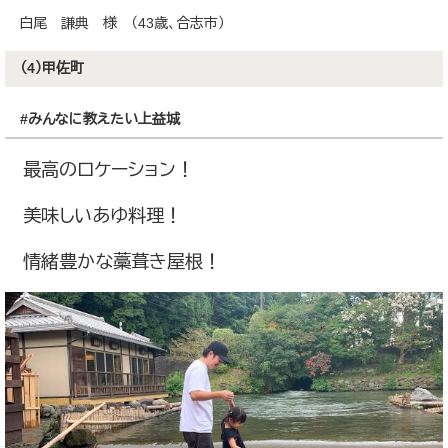
白尾 謙典 様 （43歳、合志市）
（4）甲佐町
#みんなに教えたい上益城
最高のロケーション！
美味しいあゆ料理！
情緒豊かな藁葺き屋根！