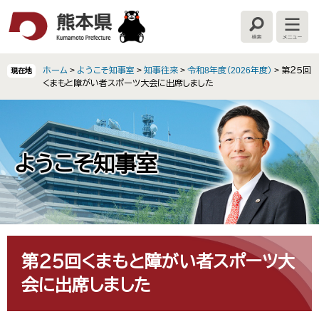
ペ
メ
ー
ニ
検
メ
ジ
ュ
索
ニ
の
ー
ュ
ー
先
を
ホーム
>
ようこそ知事室
>
知事往来
>
令和8年度（2026年度）
>
第２５回
現在地
頭
飛
くまもと障がい者スポーツ大会に出席しました
で
ば
す
し
。
て
本
文
ようこそ知事室
へ
本
文
第２５回くまもと障がい者スポーツ大
会に出席しました