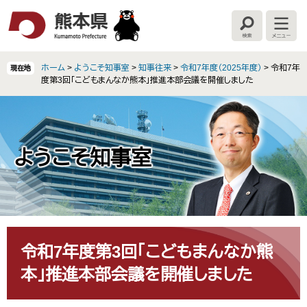
ペ
メ
ー
ニ
検
メ
ジ
ュ
索
ニ
の
ー
ュ
ー
先
を
ホーム
>
ようこそ知事室
>
知事往来
>
令和7年度（2025年度）
>
令和7年
現在地
頭
飛
度第3回「こどもまんなか熊本」推進本部会議を開催しました
で
ば
す
し
。
て
本
文
ようこそ知事室
へ
本
文
令和7年度第3回「こどもまんなか熊
本」推進本部会議を開催しました