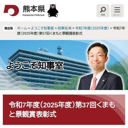
ペ
メ
ー
ニ
検
メ
ジ
ュ
索
ニ
の
ー
ュ
ー
先
を
ホーム
>
ようこそ知事室
>
知事往来
>
令和7年度（2025年度）
>
令和7年
現在地
頭
飛
度（2025年度）第37回くまもと景観賞表彰式
で
ば
す
し
。
て
本
文
ようこそ知事室
へ
本
文
令和7年度（2025年度）第37回くまも
と景観賞表彰式