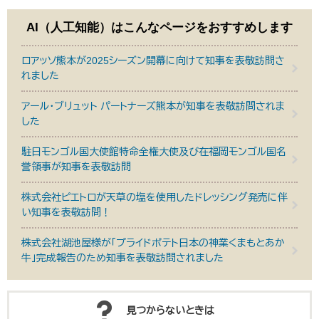
AI（人工知能）は
こんなページをおすすめします
ロアッソ熊本が2025シーズン開幕に向けて知事を表敬訪問さ
れました
アール・ブリュット パートナーズ熊本が知事を表敬訪問されま
した
駐日モンゴル国大使館特命全権大使及び在福岡モンゴル国名
誉領事が知事を表敬訪問
株式会社ピエトロが天草の塩を使用したドレッシング発売に伴
い知事を表敬訪問！
株式会社湖池屋様が「プライドポテト日本の神業くまもとあか
牛」完成報告のため知事を表敬訪問されました
見つからないときは