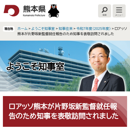
ペ
メ
ー
ニ
検
メ
ジ
ュ
索
ニ
の
ー
ュ
ー
先
を
ホーム
>
ようこそ知事室
>
知事往来
>
令和7年度（2025年度）
>
ロアッソ
現在地
頭
飛
熊本が片野坂新監督就任報告のため知事を表敬訪問されました
で
ば
す
し
。
て
本
文
ようこそ知事室
へ
本
文
ロアッソ熊本が片野坂新監督就任報
告のため知事を表敬訪問されました