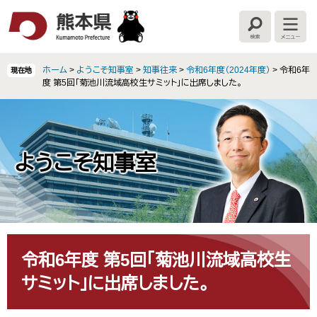
ペ
メ
ー
ニ
検
メ
ジ
ュ
索
ニ
の
ー
ュ
ー
先
を
ホーム
>
ようこそ知事室
>
知事往来
>
令和6年度（2024年度）
>
令和6年
現在地
頭
飛
度 第5回「菊池川流域高校生サミット」に出席しました。
で
ば
す
し
。
て
本
文
ようこそ知事室
へ
本
文
令和6年度 第5回「菊池川流域高校生
サミット」に出席しました。