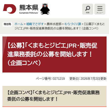
ペ
メ
ー
ニ
検
メ
ジ
ュ
索
ニ
の
ー
ュ
ー
先
を
ホーム
>
組織でさがす
>
農林水産部
>
むらづくり課
>
【公募】「くまもと
現在地
頭
飛
ジビエ」PR・販売促進業務委託の公募を開始します！（企画コンペ）
で
ば
す
し
本
。
て
文
【公募】「くまもとジビエ」PR・販売促
本
進業務委託の公募を開始します！
文
へ
（企画コンペ）
ページ番号：0271219
更新日：2026年7月2日更新
【企画コンペ】「くまもとジビエ」PR・販売促進業務
委託の公募を開始します！