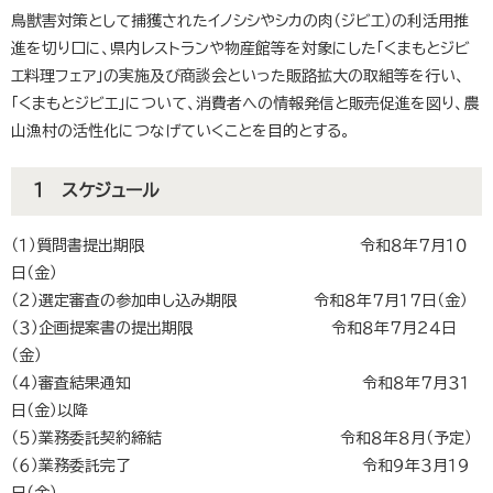
鳥獣害対策として捕獲されたイノシシやシカの肉（ジビエ）の利活用推
進を切り口に、県内レストランや物産館等を対象にした「くまもとジビ
エ料理フェア」の実施及び商談会といった販路拡大の取組等を行い、
「くまもとジビエ」について、消費者への情報発信と販売促進を図り、農
山漁村の活性化につなげていくことを目的とする。
１ スケジュール
（１）質問書提出期限 令和８年７月１０
日（金）
（２）選定審査の参加申し込み期限 令和８年７月１７日（金）
（３）企画提案書の提出期限 令和８年７月２４日
（金）
（４）審査結果通知 令和８年７月３１
日（金）以降
（５）業務委託契約締結 令和８年８月（予定）
（６）業務委託完了 令和９年３月１９