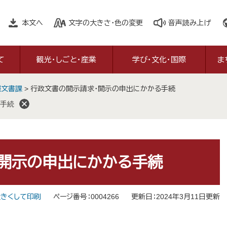
本文へ
文字の大きさ・色の変更
音声読み上げ
て
観光・しごと・産業
学び・文化・国際
ま
報文書課
>
行政文書の開示請求・開示の申出にかかる手続
手続
開示の申出にかかる手続
きくして印刷
ページ番号：0004266
更新日：2024年3月11日更新