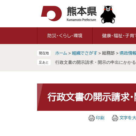
ペ
メ
ー
ニ
ジ
ュ
の
ー
先
を
防災・くらし・環境
健康・福祉・子育
頭
飛
で
ば
ホーム
>
組織でさがす
>
総務部
>
県政情
現在地
す
し
。
て
行政文書の開示請求・開示の申出にかかる
本
文
へ
本
文
行政文書の開示請求・
印刷
文字を大