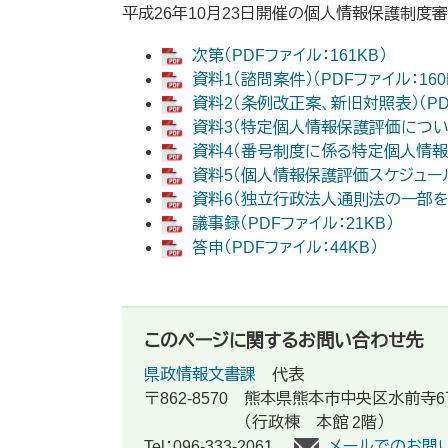
平成26年10月23日開催の個人情報保護制度
次第（PDFファイル：161KB）
資料1（諮問案件）（PDFファイル：160
資料2（条例改正案、新旧対照表）（PDF
資料3（特定個人情報保護評価について）
資料4（番号制度に係る特定個人情報保護
資料5（個人情報保護評価スケジュール案
資料6（独立行政法人通則法の一部を改
議事録（PDFファイル：21KB）
答申（PDFファイル：44KB）
このページに関するお問い合わせ先
県政情報文書課
代表
〒862-8570
熊本県熊本市中央区水前寺6
（行政棟 本館 2階）
Tel：096-333-2061
メールでのお問