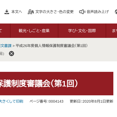
本文へ
文字の大きさ・色の変更
音声読み上げ
て
観光・しごと・産業
学び・文化・国際
ま
報文書課
>
平成26年度個人情報保護制度審議会（第1回）
回）
保護制度審議会（第1回）
大きくして印刷
ページ番号：0004143
更新日：2020年8月1日更新