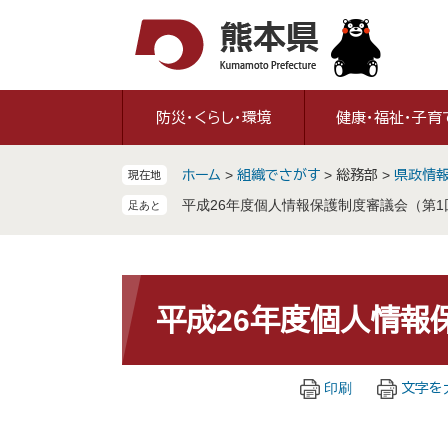
ペ
メ
ー
ニ
ジ
ュ
の
ー
先
を
防災・くらし・環境
健康・福祉・子育
頭
飛
で
ば
ホーム
>
組織でさがす
>
総務部
>
県政情
現在地
す
し
。
て
平成26年度個人情報保護制度審議会（第1
本
文
へ
本
文
平成26年度個人情報
印刷
文字を