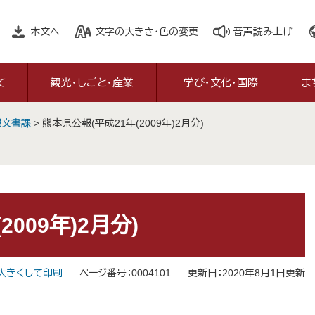
本文へ
文字の大きさ・色の変更
音声読み上げ
て
観光・しごと・産業
学び・文化・国際
ま
報文書課
>
熊本県公報(平成21年(2009年)2月分)
009年)2月分)
大きくして印刷
ページ番号：0004101
更新日：2020年8月1日更新