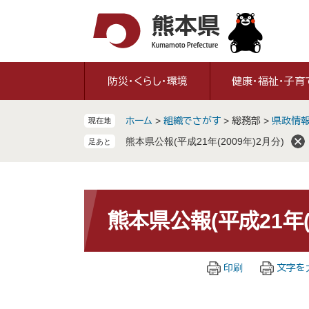
ペ
メ
ー
ニ
ジ
ュ
の
ー
先
を
防災・くらし・環境
健康・福祉・子育
頭
飛
で
ば
ホーム
>
組織でさがす
>
総務部
>
県政情
現在地
す
し
。
て
熊本県公報(平成21年(2009年)2月分)
本
文
へ
本
文
熊本県公報(平成21年(2
印刷
文字を