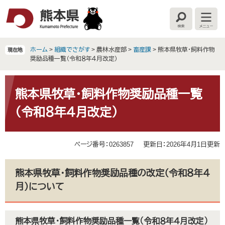
ペ
メ
ー
ニ
検
メ
ジ
ュ
索
ニ
の
ー
ュ
ー
先
を
ホーム
>
組織でさがす
>
農林水産部
>
畜産課
>
熊本県牧草・飼料作物
現在地
頭
飛
奨励品種一覧（令和８年４月改定）
で
ば
す
し
本
。
て
文
熊本県牧草・飼料作物奨励品種一覧
本
（令和８年４月改定）
文
へ
ページ番号：0263857
更新日：2026年4月1日更新
熊本県牧草・飼料作物奨励品種の改定（令和８年４
月）について
熊本県牧草・飼料作物奨励品種一覧（令和８年４月改定）