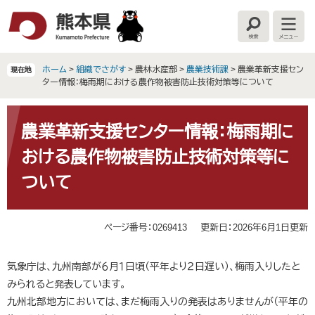
ペ
メ
ー
ニ
検
メ
ジ
ュ
索
ニ
の
ー
ュ
ー
先
を
ホーム
>
組織でさがす
>
農林水産部
>
農業技術課
>
農業革新支援セン
現在地
頭
飛
ター情報：梅雨期における農作物被害防止技術対策等について
で
ば
す
し
本
。
て
文
農業革新支援センター情報：梅雨期に
本
おける農作物被害防止技術対策等に
文
へ
ついて
ページ番号：0269413
更新日：2026年6月1日更新
気象庁は、九州南部が６月１日頃（平年より２日遅い）、梅雨入りしたと
みられると発表しています。
九州北部地方においては、まだ梅雨入りの発表はありませんが（平年の