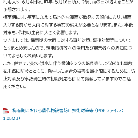
梅雨入り：６月４日頃、昨年：５月16日頃）、今後、雨の日が増えることが
予想されます。
梅雨期には、長雨に加えて局地的な豪雨が散発する傾向にあり、梅雨
入りする前から大雨に対する事前の備えが必要となります。また、事後
対策も、作物の生育に大きく影響します。
つきましては、梅雨期の大雨に対する事前対策、事後対策等について
とりまとめましたので、現地指導等への活用及び農業者への周知につ
いてよろしくお願いします。
また、併せて、浸水・洪水に伴う燃油タンクの転倒等による油流出事故
を未然に防ぐとともに、発生した場合の被害を最小限にするために、防
止対策及び事故発生時の初動対応も併せて掲載していますのでご活
用ください。
梅雨期における農作物被害防止技術対策等 （PDFファイル：
1.05MB）