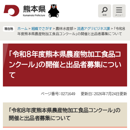
ペ
メ
ー
ニ
検
メ
ジ
ュ
索
ニ
の
ー
ュ
ー
先
を
ホーム
>
組織でさがす
>
農林水産部
>
流通アグリビジネス課
>
「令和８
現在地
頭
飛
年度熊本県農産物加工食品コンクール」の開催と出品者募集について
で
ば
す
し
本
。
て
文
「令和８年度熊本県農産物加工食品コ
本
ンクール」の開催と出品者募集につい
文
へ
て
ページ番号：0271649
更新日：2026年7月24日更新
「令和８年度熊本県農産物加工食品コンクール」の
開催と出品者募集について