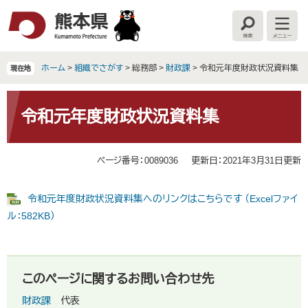
ペ
メ
ー
ニ
検
メ
ジ
ュ
索
ニ
の
ー
ュ
ー
先
を
ホーム
>
組織でさがす
>
総務部
>
財政課
>
令和元年度財政状況資料集
現在地
頭
飛
で
ば
本
す
し
文
令和元年度財政状況資料集
。
て
本
文
ページ番号：0089036
更新日：2021年3月31日更新
へ
令和元年度財政状況資料集へのリンクはこちらです （Excelファイ
ル：582KB）
このページに関するお問い合わせ先
財政課
代表