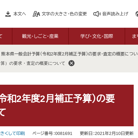
本文へ
文字の大きさ・色の変更
音声読み上げ
て
観光・しごと・産業
学び・文化・国際
ま
>
熊本県一般会計予算（令和2年度2月補正予算）の要求・査定の概要につい
予算）の要求・査定の概要について
令和2年度2月補正予算）の要
て
きくして印刷
ページ番号：0081691
更新日：2021年2月10日更新