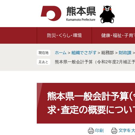
ペ
メ
ー
ニ
ジ
ュ
の
ー
先
を
防災・くらし・環境
健康・福祉・子育
頭
飛
で
ば
ホーム
>
組織でさがす
>
総務部
>
財政課
現在地
す
し
。
て
熊本県一般会計予算（令和2年度2月補正
本
文
へ
本
文
熊本県一般会計予算（
求・査定の概要につい
印刷
文字を大