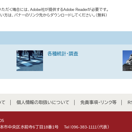
だく場合には、Adobe社が提供するAdobe Readerが必要です。
持ちでない方は、バナーのリンク先からダウンロードしてください。（無料）
各種統計・調査
いて
個人情報の取扱いについて
免責事項・リンク等
R
05
県熊本市中央区水前寺6丁目18番1号
Tel：096-383-1111（代表）