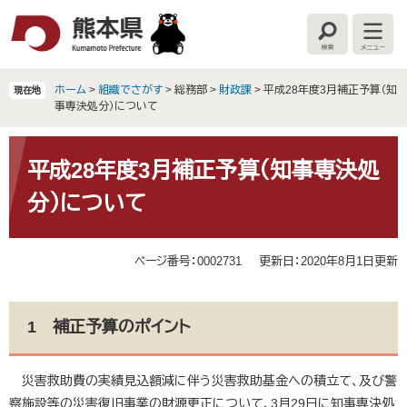
ペ
メ
ー
ニ
検
メ
ジ
ュ
索
ニ
の
ー
ュ
ー
先
を
ホーム
>
組織でさがす
>
総務部
>
財政課
>
平成28年度3月補正予算（知
現在地
頭
飛
事専決処分）について
で
ば
す
し
本
。
て
文
平成28年度3月補正予算（知事専決処
本
分）について
文
へ
ページ番号：0002731
更新日：2020年8月1日更新
1 補正予算のポイント
災害救助費の実績見込額減に伴う災害救助基金への積立て、及び警
察施設等の災害復旧事業の財源更正について、3月29日に知事専決処