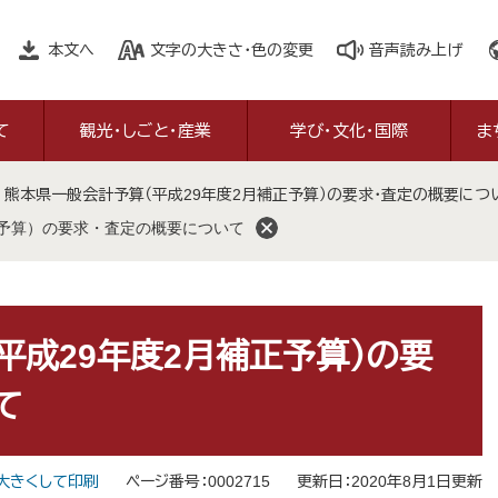
本文へ
文字の大きさ・色の変更
音声読み上げ
て
観光・しごと・産業
学び・文化・国際
ま
>
熊本県一般会計予算（平成29年度2月補正予算）の要求・査定の概要につ
正予算）の要求・査定の概要について
平成29年度2月補正予算）の要
て
大きくして印刷
ページ番号：0002715
更新日：2020年8月1日更新