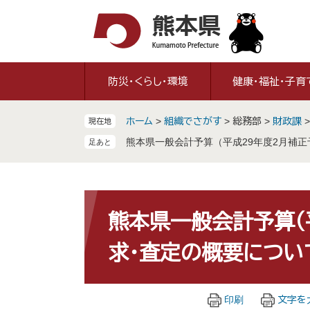
ペ
メ
ー
ニ
ジ
ュ
の
ー
先
を
防災・くらし・環境
健康・福祉・子育
頭
飛
で
ば
ホーム
>
組織でさがす
>
総務部
>
財政課
現在地
す
し
。
て
熊本県一般会計予算（平成29年度2月補
本
文
へ
本
文
熊本県一般会計予算（
求・査定の概要につい
印刷
文字を