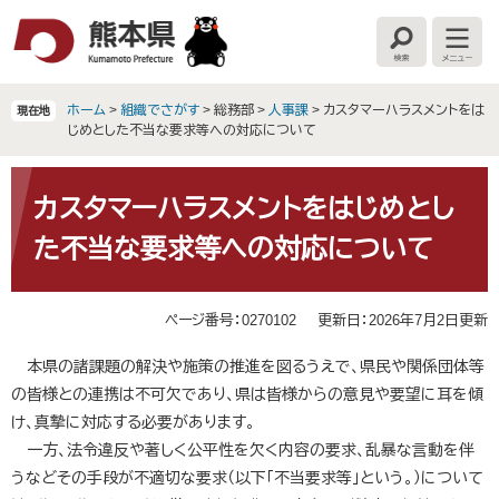
ペ
メ
ー
ニ
検
メ
ジ
ュ
索
ニ
の
ー
ュ
ー
先
を
ホーム
>
組織でさがす
>
総務部
>
人事課
>
カスタマーハラスメントをは
現在地
頭
飛
じめとした不当な要求等への対応について
で
ば
す
し
本
。
て
文
カスタマーハラスメントをはじめとし
本
た不当な要求等への対応について
文
へ
ページ番号：0270102
更新日：2026年7月2日更新
本県の諸課題の解決や施策の推進を図るうえで、県民や関係団体等
の皆様との連携は不可欠であり、県は皆様からの意見や要望に耳を傾
け、真摯に対応する必要があります。
一方、法令違反や著しく公平性を欠く内容の要求、乱暴な言動を伴
うなどその手段が不適切な要求（以下「不当要求等」という。）について