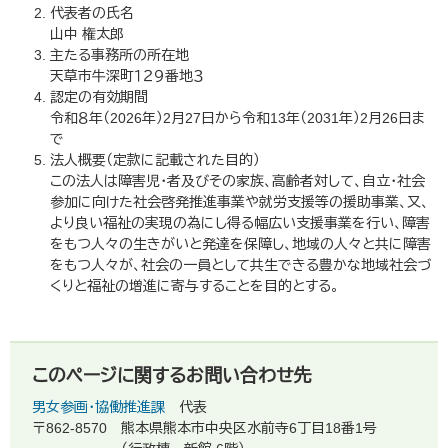
代表者の氏名
山中 権太郎
主たる事務所の所在地
天草市牛深町１２９番地３
認定の有効期間
令和８年（2026年）2月27日から令和13年（2031年）2月26日ま
で
法人概要（定款に記載された目的）
この法人は障害児・者及びその家族、高齢者対して、自立・社会
参加に向けた社会啓発推進事業や就労支援等の援助事業、又、
より良い福祉の実現の為にし得る幅広い支援事業を行い、障害
をもつ人々の生きがいと発達を保障し、地域の人々と共に障害
をもつ人々が、社会の一員として共生できる豊かな地域社会づ
くりと福祉の増進に寄与することを目的とする。
このページに関するお問い合わせ先
男女参画・協働推進課
代表
〒862-8570
熊本県熊本市中央区水前寺6丁目18番1号