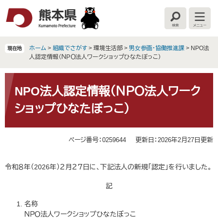
ペ
メ
ー
ニ
検
メ
ジ
ュ
索
ニ
の
ー
ュ
ー
先
を
ホーム
>
組織でさがす
>
環境生活部
>
男女参画・協働推進課
>
NPO法
現在地
頭
飛
人認定情報（ＮＰＯ法人ワークショップひなたぼっこ）
で
ば
す
し
本
。
て
文
NPO法人認定情報（ＮＰＯ法人ワーク
本
ショップひなたぼっこ）
文
へ
ページ番号：0259644
更新日：2026年2月27日更新
令和８年（2026年）２月２７日に、下記法人の新規「認定」を行いました。
記
名称
ＮＰＯ法人ワークショップひなたぼっこ